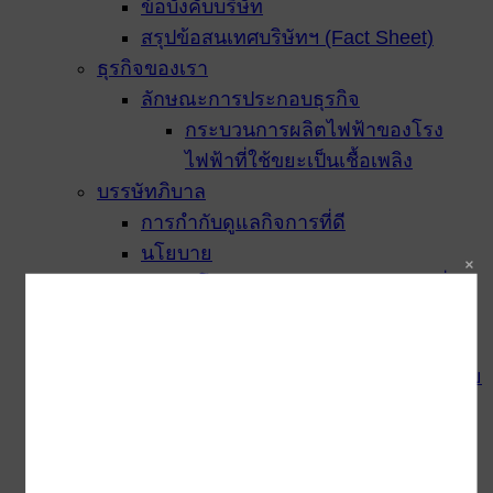
ข้อบังคับบริษัท
สรุปข้อสนเทศบริษัทฯ (Fact Sheet)
ธุรกิจของเรา
ลักษณะการประกอบธุรกิจ
กระบวนการผลิตไฟฟ้าของโรง
ไฟฟ้าที่ใช้ขยะเป็นเชื้อเพลิง
บรรษัทภิบาล
การกำกับดูแลกิจการที่ดี
นโยบาย
นโยบายการกำกับดูแลกิจการที่ดี
นโยบายต่อต้านการให้สินบนและ
การคอร์รัปชั่น
นโยบายสิ่งแวดล้อม ความปลอดภัย
และอาชีวอนามัย
นโยบายการจัดซื้อจัดจ้าง
นโยบายความรับผิดชอบต่อสังคม