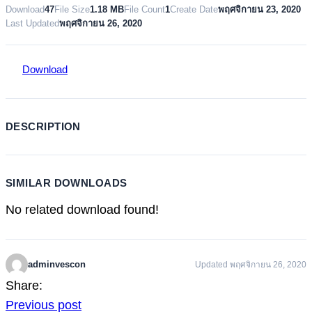
Download
47
File Size
1.18 MB
File Count
1
Create Date
พฤศจิกายน 23, 2020
Last Updated
พฤศจิกายน 26, 2020
Download
DESCRIPTION
SIMILAR DOWNLOADS
No related download found!
adminvescon
Updated พฤศจิกายน 26, 2020
Share:
Previous post