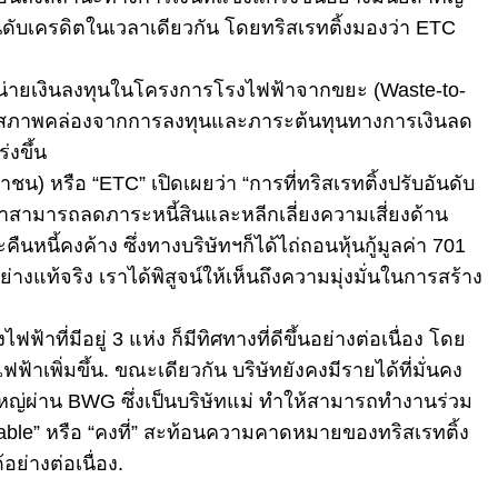
อันดับเครดิตในเวลาเดียวกัน โดยทริสเรทติ้งมองว่า ETC
ำหน่ายเงินลงทุนในโครงการโรงไฟฟ้าจากขยะ (Waste-to-
ยงด้านสภาพคล่องจากการลงทุนและภาระต้นทุนทางการเงินลด
่งขึ้น
น) หรือ “ETC” เปิดเผยว่า “การที่ทริสเรทติ้งปรับอันดับ
ห้เราสามารถลดภาระหนี้สินและหลีกเลี่ยงความเสี่ยงด้าน
้คงค้าง ซึ่งทางบริษัทฯก็ได้ไถ่ถอนหุ้นกู้มูลค่า 701
งแท้จริง เราได้พิสูจน์ให้เห็นถึงความมุ่งมั่นในการสร้าง
ี่มีอยู่ 3 แห่ง ก็มีทิศทางที่ดีขึ้นอย่างต่อเนื่อง โดย
เพิ่มขึ้น. ขณะเดียวกัน บริษัทยังคงมีรายได้ที่มั่นคง
ญ่ผ่าน BWG ซึ่งเป็นบริษัทแม่ ทำให้สามารถทำงานร่วม
able” หรือ “คงที่” สะท้อนความคาดหมายของทริสเรทติ้ง
่างต่อเนื่อง.