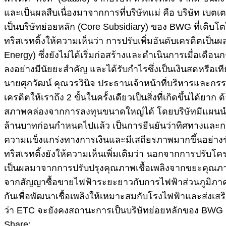
และเป็นผลสืบเนื่องมาจากการที่บริษัทแม่ คือ บริษัท เบตเ
เป็นบริษัทย่อยหลัก (Core Subsidiary) ของ BWG ที่เติบ
ทริสเรทติ้งให้ความเห็นว่า การปรับเพิ่มอันดับเครดิต
Energy) ซึ่งยังไม่ได้เริ่มก่อสร้างและดำเนินการเมื่อ
ลงอย่างมีนัยยะสำคัญ และได้รับกำไรซึ่งเป็นเงินสดหรือเทีย
นายศุภวัฒน์ คุณวรวินิจ ประธานเจ้าหน้าที่บริหารและกรรมก
เครดิตให้เราถึง 2 ขั้นในครั้งเดียวเป็นสิ่งที่เกิดขึ้นไ
สภาพคล่องจากการลงทุนขนาดใหญ่ได้ โดยบริษัทมีแผนนำเงิน
ล้านบาทก่อนกำหนดไปแล้ว เป็นการยืนยันว่าทิศทางและกลยุท
ความแข็งแกร่งทางการเงินและมีเสถียรภาพมากขึ้นอย่าง
ทริสเรทติ้งยังให้ความเห็นเพิ่มเติมว่า นอกจากการปรับโคร
เป็นผลมาจากการปรับปรุงคุณภาพเชื้อเพลิงจากขยะคุณภาพสู
จากสัญญาซื้อขายไฟฟ้าระยะยาวกับการไฟฟ้าส่วนภูมิภาค 
กันเพื่อพัฒนาเชื้อเพลิงให้เหมาะสมกับโรงไฟฟ้าและส่งเ
ว่า ETC จะยังคงสถานะการเป็นบริษัทย่อยหลักของ BWG ต
Share: