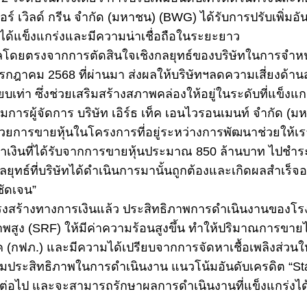
ตอร์ เวิลด์ กรีน จำกัด (มหาชน) (BWG) ได้รับการปรับเพิ่ม
โตได้แข็งแกร่งและมีความน่าเชื่อถือในระยะยาว
เป็นผลโดยตรงจากการตัดสินใจเชิงกลยุทธ์ของบริษัทในการจ
เดือนกรกฎาคม 2568 ที่ผ่านมา ส่งผลให้บริษัทฯลดความเสี่
บเท่า ซึ่งช่วยเสริมสร้างสภาพคล่องให้อยู่ในระดับที่แข็งแกร
ารผู้จัดการ บริษัท เอิร์ธ เท็ค เอนไวรอนเมนท์ จำกัด (มหาช
ด้ยาก ด้วยการขายหุ้นในโครงการที่อยู่ระหว่างการพัฒนาช่วยใ
ที่ได้รับจากการขายหุ้นประมาณ 850 ล้านบาท ไปชำระคืนหนี
ธ์ที่บริษัทได้ดำเนินการมานั้นถูกต้องและเกิดผลสำเร็จอย่า
ชัดเจน”
งสร้างทางการเงินแล้ว ประสิทธิภาพการดำเนินงานของโรงไฟฟ้าท
ง (SRF) ให้มีค่าความร้อนสูงขึ้น ทำให้ปริมาณการขายไฟฟ้า
(กฟภ.) และมีความได้เปรียบจากการจัดหาเชื้อเพลิงส่วนให
สริมประสิทธิภาพในการดำเนินงาน แนวโน้มอันดับเครดิต “St
่อไป และจะสามารถรักษาผลการดำเนินงานที่แข็งแกร่งได้อย