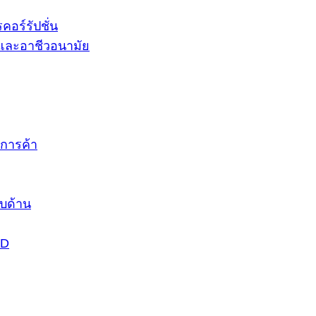
อร์รัปชั่น
และอาชีวอนามัย
การค้า
บด้าน
DD