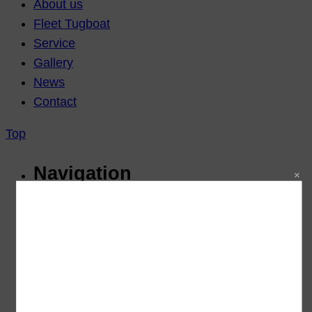
About us
Fleet Tugboat
Service
Gallery
News
Contact
Top
Navigation
Home
About Us
Company Profile
Philosophy / Vision & Mission
Shareholding Structure of the
Company Group