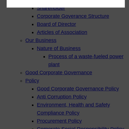
Shareholder
Corporate Goverance Structure
Board of Director
Articles of Association
Our Business
Nature of Business
Process of a waste-fueled power
plant
Good Corporate Governance
Policy
Good Corporate Governance Policy
Anti Corruption Policy
Environment, Health and Safety
Compliance Policy
Procurement Policy
Corporate Social Responsibility Policy